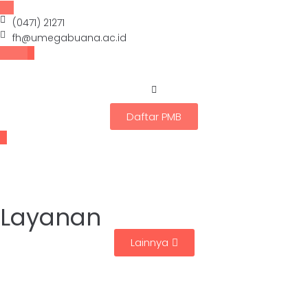
(0471) 21271
fh@umegabuana.ac.id
Daftar PMB
Layanan
Lainnya