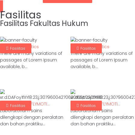
Fasilitas
Fasilitas Fakultas Hukum
Lapangan Atletics
Lapangan Atletics
Fasilitas
Fasilitas
There are many variations of
There are many variations of
passages of Lorem Ipsum
passages of Lorem Ipsum
available, b...
available, b...
Laboratorium FLYMOTI...
Laboratorium FLYMOTI...
Fasilitas
Fasilitas
Laboratorium sains
Laboratorium sains
dilengkapi dengan peralatan
dilengkapi dengan peralatan
dan bahan praktiku...
dan bahan praktiku...