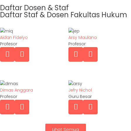
Daftar Dosen & Staf
Daftar Staf & Dosen Fakultas Hukum
Layanan Fakultas Hukum
Aidan Fidelyo
Arsy Maulana
Profesor
Profesor
Sambutan
About us
Staff
Pendidikan
Testimoni
Pen
Dimas Anggara
Jefry Nichol
Profesor
Guru Besar
Pengabdian
Agenda
Lihat Semua