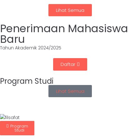
Lihat Semua
Penerimaan Mahasiswa
Baru
Tahun Akademik 2024/2025
Daftar
Program Studi
Lihat Semua
S1-Ilmu Hukum
Program
Studi