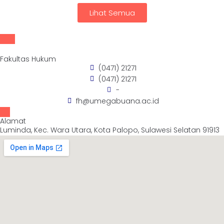
Lihat Semua
Fakultas Hukum
(0471) 21271
(0471) 21271
-
fh@umegabuana.ac.id
Alamat
Luminda, Kec. Wara Utara, Kota Palopo, Sulawesi Selatan 91913